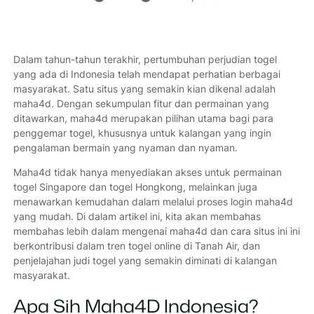
Dalam tahun-tahun terakhir, pertumbuhan perjudian togel
yang ada di Indonesia telah mendapat perhatian berbagai
masyarakat. Satu situs yang semakin kian dikenal adalah
maha4d. Dengan sekumpulan fitur dan permainan yang
ditawarkan, maha4d merupakan pilihan utama bagi para
penggemar togel, khususnya untuk kalangan yang ingin
pengalaman bermain yang nyaman dan nyaman.
Maha4d tidak hanya menyediakan akses untuk permainan
togel Singapore dan togel Hongkong, melainkan juga
menawarkan kemudahan dalam melalui proses login maha4d
yang mudah. Di dalam artikel ini, kita akan membahas
membahas lebih dalam mengenai maha4d dan cara situs ini ini
berkontribusi dalam tren togel online di Tanah Air, dan
penjelajahan judi togel yang semakin diminati di kalangan
masyarakat.
Apa Sih Maha4D Indonesia?