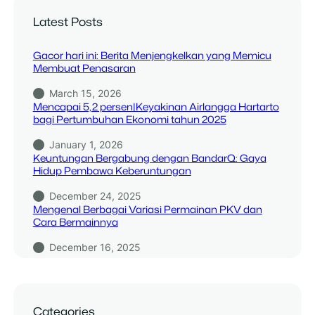
Latest Posts
Gacor hari ini: Berita Menjengkelkan yang Memicu
Membuat Penasaran
March 15, 2026
Mencapai 5,2 persen|Keyakinan Airlangga Hartarto
bagi Pertumbuhan Ekonomi tahun 2025
January 1, 2026
Keuntungan Bergabung dengan BandarQ: Gaya
Hidup Pembawa Keberuntungan
December 24, 2025
Mengenal Berbagai Variasi Permainan PKV dan
Cara Bermainnya
December 16, 2025
Categories