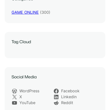
GAME ONLINE
(300)
Tag Cloud
Social Media
WordPress
Facebook
X
Linkedin
YouTube
Reddit