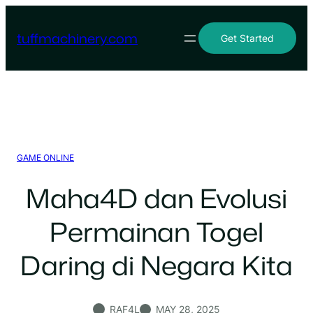
Skip
to
tuffmachinery.com
Get Started
content
GAME ONLINE
Maha4D dan Evolusi
Permainan Togel
Daring di Negara Kita
RAF4L
MAY 28, 2025