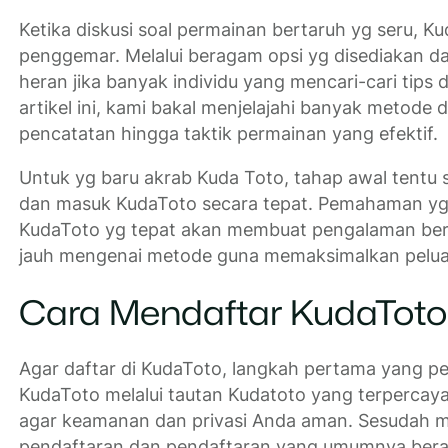
Ketika diskusi soal permainan bertaruh yg seru, Ku
penggemar. Melalui beragam opsi yg disediakan da
heran jika banyak individu yang mencari-cari tips
artikel ini, kami bakal menjelajahi banyak metode
pencatatan hingga taktik permainan yang efektif.
Untuk yg baru akrab Kuda Toto, tahap awal tentu
dan masuk KudaToto secara tepat. Pemahaman yg ba
KudaToto yg tepat akan membuat pengalaman berm
jauh mengenai metode guna memaksimalkan pelua
Cara Mendaftar KudaToto
Agar daftar di KudaToto, langkah pertama yang pe
KudaToto melalui tautan Kudatoto yang terpercay
agar keamanan dan privasi Anda aman. Sesudah m
pendaftaran dan pendaftaran yang umumnya berad