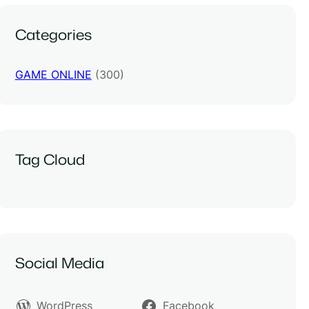
Categories
GAME ONLINE
(300)
Tag Cloud
Social Media
WordPress
Facebook