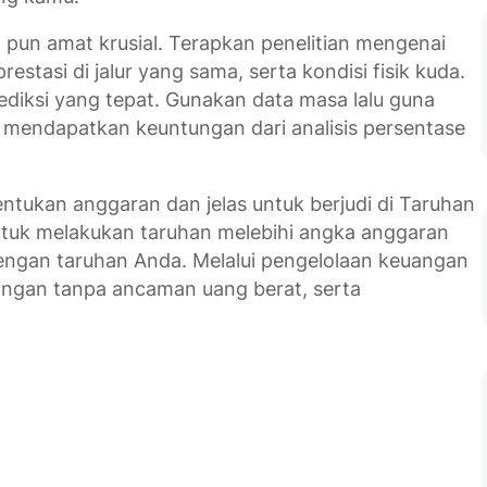
 pun amat krusial. Terapkan penelitian mengenai
stasi di jalur yang sama, serta kondisi fisik kuda.
iksi yang tepat. Gunakan data masa lalu guna
 mendapatkan keuntungan dari analisis persentase
Tentukan anggaran dan jelas untuk berjudi di Taruhan
untuk melakukan taruhan melebihi angka anggaran
 dengan taruhan Anda. Melalui pengelolaan keuangan
ingan tanpa ancaman uang berat, serta