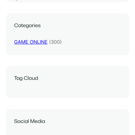
Categories
GAME ONLINE
(300)
Tag Cloud
Social Media