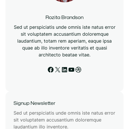
Rozita Brandson
Sed ut perspiciatis unde omnis iste natus error
sit voluptatem accusantium doloremque
laudantium, totam rem aperiam, eaque ipsa
quae ab illo inventore veritatis et quasi
architecto beatae vitae.
Facebook
X
LinkedIn
YouTube
Dribbble
Signup Newsletter
Sed ut perspiciatis unde omnis iste natus error
sit voluptatem accusantium doloremque
laudantium illo inventore.