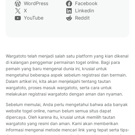
WordPress
Facebook
X
Linkedin
YouTube
Reddit
Wargatoto telah menjadi salah satu platform yang kian dikenal
di kalangan penggemar permainan togel online. Bagi para
pemain yang baru mengenal dunia ini, krusial untuk
mengetahui beberapa aspek sebelum registrasi dan bermain.
Dalam artikel ini, kita akan menjelajahi tentang tautan
wargatoto, proses masuk wargatoto, serta cara untuk
melakukan registrasi wargatoto dengan aman dan nyaman.
Sebelum memulai, Anda perlu mengetahui bahwa ada banyak
website togel online, namun belum semua situs dapat
dipercaya. Oleh karena itu, krusial untuk memilih tautan
wargatoto yang resmi dan aman. Kami akan memberikan
informasi mengenai metode mencari link yang tepat serta tips-