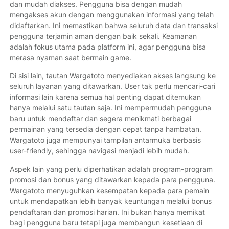
dan mudah diakses. Pengguna bisa dengan mudah
mengakses akun dengan menggunakan informasi yang telah
didaftarkan. Ini memastikan bahwa seluruh data dan transaksi
pengguna terjamin aman dengan baik sekali. Keamanan
adalah fokus utama pada platform ini, agar pengguna bisa
merasa nyaman saat bermain game.
Di sisi lain, tautan Wargatoto menyediakan akses langsung ke
seluruh layanan yang ditawarkan. User tak perlu mencari-cari
informasi lain karena semua hal penting dapat ditemukan
hanya melalui satu tautan saja. Ini mempermudah pengguna
baru untuk mendaftar dan segera menikmati berbagai
permainan yang tersedia dengan cepat tanpa hambatan.
Wargatoto juga mempunyai tampilan antarmuka berbasis
user-friendly, sehingga navigasi menjadi lebih mudah.
Aspek lain yang perlu diperhatikan adalah program-program
promosi dan bonus yang ditawarkan kepada para pengguna.
Wargatoto menyuguhkan kesempatan kepada para pemain
untuk mendapatkan lebih banyak keuntungan melalui bonus
pendaftaran dan promosi harian. Ini bukan hanya memikat
bagi pengguna baru tetapi juga membangun kesetiaan di