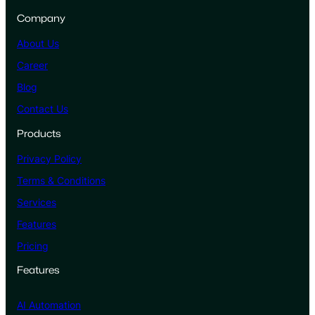
Company
About Us
Career
Blog
Contact Us
Products
Privacy Policy
Terms & Conditions
Services
Features
Pricing
Features
AI Automation