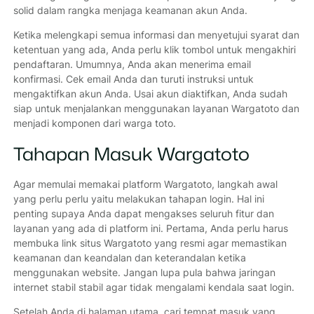
solid dalam rangka menjaga keamanan akun Anda.
Ketika melengkapi semua informasi dan menyetujui syarat dan
ketentuan yang ada, Anda perlu klik tombol untuk mengakhiri
pendaftaran. Umumnya, Anda akan menerima email
konfirmasi. Cek email Anda dan turuti instruksi untuk
mengaktifkan akun Anda. Usai akun diaktifkan, Anda sudah
siap untuk menjalankan menggunakan layanan Wargatoto dan
menjadi komponen dari warga toto.
Tahapan Masuk Wargatoto
Agar memulai memakai platform Wargatoto, langkah awal
yang perlu perlu yaitu melakukan tahapan login. Hal ini
penting supaya Anda dapat mengakses seluruh fitur dan
layanan yang ada di platform ini. Pertama, Anda perlu harus
membuka link situs Wargatoto yang resmi agar memastikan
keamanan dan keandalan dan keterandalan ketika
menggunakan website. Jangan lupa pula bahwa jaringan
internet stabil stabil agar tidak mengalami kendala saat login.
Setelah Anda di halaman utama, cari tempat masuk yang