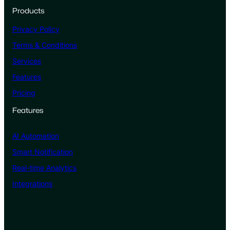
Products
Privacy Policy
Terms & Conditions
Services
Features
Pricing
Features
AI Automation
Smart Notification
Real-time Analytics
Integrations