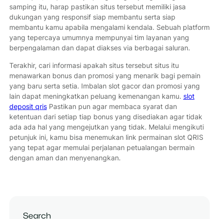
samping itu, harap pastikan situs tersebut memiliki jasa
dukungan yang responsif siap membantu serta siap
membantu kamu apabila mengalami kendala. Sebuah platform
yang tepercaya umumnya mempunyai tim layanan yang
berpengalaman dan dapat diakses via berbagai saluran.
Terakhir, cari informasi apakah situs tersebut situs itu
menawarkan bonus dan promosi yang menarik bagi pemain
yang baru serta setia. Imbalan slot gacor dan promosi yang
lain dapat meningkatkan peluang kemenangan kamu.
slot
deposit qris
Pastikan pun agar membaca syarat dan
ketentuan dari setiap tiap bonus yang disediakan agar tidak
ada ada hal yang mengejutkan yang tidak. Melalui mengikuti
petunjuk ini, kamu bisa menemukan link permainan slot QRIS
yang tepat agar memulai perjalanan petualangan bermain
dengan aman dan menyenangkan.
Search