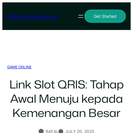
Skip
to
tuffmachinery.com
Get Started
content
GAME ONLINE
Link Slot QRIS: Tahap
Awal Menuju kepada
Kemenangan Besar
RAF4L
JULY 20, 2025