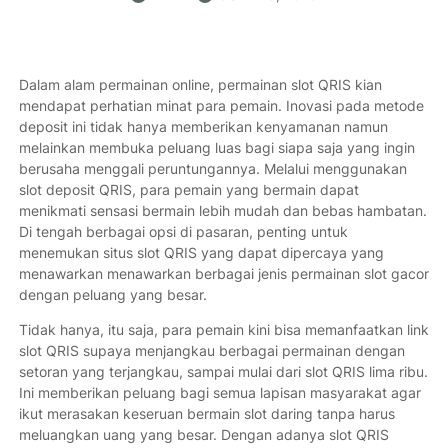
Dalam alam permainan online, permainan slot QRIS kian
mendapat perhatian minat para pemain. Inovasi pada metode
deposit ini tidak hanya memberikan kenyamanan namun
melainkan membuka peluang luas bagi siapa saja yang ingin
berusaha menggali peruntungannya. Melalui menggunakan
slot deposit QRIS, para pemain yang bermain dapat
menikmati sensasi bermain lebih mudah dan bebas hambatan.
Di tengah berbagai opsi di pasaran, penting untuk
menemukan situs slot QRIS yang dapat dipercaya yang
menawarkan menawarkan berbagai jenis permainan slot gacor
dengan peluang yang besar.
Tidak hanya, itu saja, para pemain kini bisa memanfaatkan link
slot QRIS supaya menjangkau berbagai permainan dengan
setoran yang terjangkau, sampai mulai dari slot QRIS lima ribu.
Ini memberikan peluang bagi semua lapisan masyarakat agar
ikut merasakan keseruan bermain slot daring tanpa harus
meluangkan uang yang besar. Dengan adanya slot QRIS