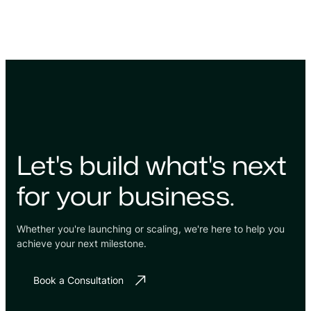
Let's build what's next
for your business.
Whether you're launching or scaling, we're here to help you
achieve your next milestone.
Book a Consultation