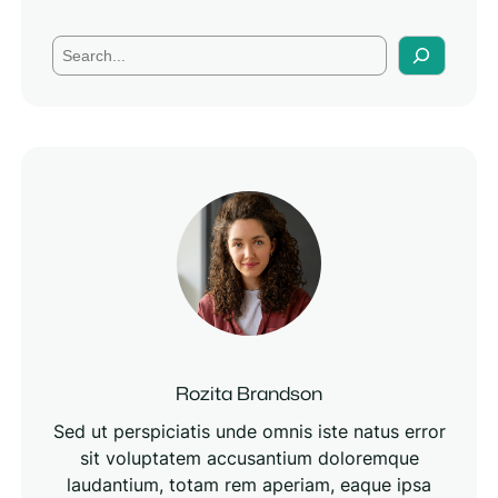
S
e
a
r
c
h
Rozita Brandson
Sed ut perspiciatis unde omnis iste natus error
sit voluptatem accusantium doloremque
laudantium, totam rem aperiam, eaque ipsa