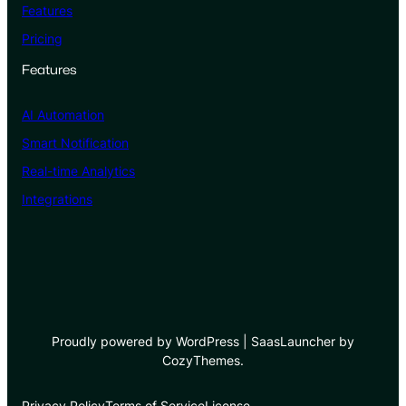
Features
Pricing
Features
AI Automation
Smart Notification
Real-time Analytics
Integrations
Proudly powered by WordPress | SaasLauncher by
CozyThemes.
Privacy Policy
Terms of Service
License