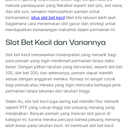
metode pembayaran yang fleksibel seperti slot qris, slot dana,
dan slot ovo, semakin memudahkan pemain untuk
bertransaksi.
situs slot bet kecil
Mari kita telusuri lebih jauh
bagaimana cara menemukan slot gacor dan strategi untuk
mendapatkan kemenangan maksimal dalam permainan ini.
Slot Bet Kecil dan Variannya
Slot bet kecil menawarkan kesempatan yang menarik bagi
para pemain yang ingin menikmati permainan tanpa risiko
besar. Dengan pilihan taruhan yang bervariasi, seperti slot bet
100, slot bet 200, dan seterusnya, pemain dapat memilih
sesuai dengan anggaran mereka. Konsep ini sangat cocok
bagi pemula atau mereka yang ingin mencoba berbagai jenis
permainan tanpa tekanan dari taruhan tinggi.
Selain itu, slot bet kecil juga sering kali memiliki fitur menarik
seperti RTP yang cukup tinggi dan peluang menang yang
menjanjikan. Banyak pemain yang mencari slot gacor di
kategori ini, karena mereka percaya bahwa peluang menang
lebih besar pada taruhan kecil. Ini membuat slot bet kecil