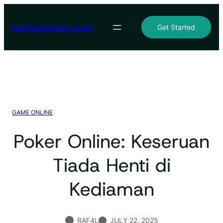
Skip
to
tuffmachinery.com
Get Started
content
GAME ONLINE
Poker Online: Keseruan
Tiada Henti di
Kediaman
RAF4L
JULY 22, 2025