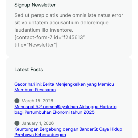
Signup Newsletter
Sed ut perspiciatis unde omnis iste natus error
sit voluptatem accusantium doloremque
laudantium illo inventore.
[contact-form-7 id=”f245613″
title=”Newsletter”]
Latest Posts
Gacor hari ini: Berita Menjengkelkan yang Memicu
Membuat Penasaran
March 15, 2026
Mencapai 5,2 persen|Keyakinan Airlangga Hartarto
bagi Pertumbuhan Ekonomi tahun 2025
January 1, 2026
Keuntungan Bergabung dengan BandarQ: Gaya Hidup
Pembawa Keberuntungan