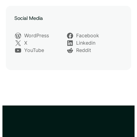
Social Media
WordPress
Facebook
X
Linkedin
YouTube
Reddit