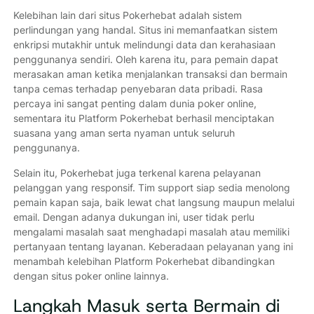
Kelebihan lain dari situs Pokerhebat adalah sistem
perlindungan yang handal. Situs ini memanfaatkan sistem
enkripsi mutakhir untuk melindungi data dan kerahasiaan
penggunanya sendiri. Oleh karena itu, para pemain dapat
merasakan aman ketika menjalankan transaksi dan bermain
tanpa cemas terhadap penyebaran data pribadi. Rasa
percaya ini sangat penting dalam dunia poker online,
sementara itu Platform Pokerhebat berhasil menciptakan
suasana yang aman serta nyaman untuk seluruh
penggunanya.
Selain itu, Pokerhebat juga terkenal karena pelayanan
pelanggan yang responsif. Tim support siap sedia menolong
pemain kapan saja, baik lewat chat langsung maupun melalui
email. Dengan adanya dukungan ini, user tidak perlu
mengalami masalah saat menghadapi masalah atau memiliki
pertanyaan tentang layanan. Keberadaan pelayanan yang ini
menambah kelebihan Platform Pokerhebat dibandingkan
dengan situs poker online lainnya.
Langkah Masuk serta Bermain di