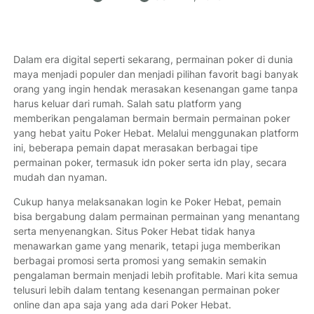
Dalam era digital seperti sekarang, permainan poker di dunia
maya menjadi populer dan menjadi pilihan favorit bagi banyak
orang yang ingin hendak merasakan kesenangan game tanpa
harus keluar dari rumah. Salah satu platform yang
memberikan pengalaman bermain bermain permainan poker
yang hebat yaitu Poker Hebat. Melalui menggunakan platform
ini, beberapa pemain dapat merasakan berbagai tipe
permainan poker, termasuk idn poker serta idn play, secara
mudah dan nyaman.
Cukup hanya melaksanakan login ke Poker Hebat, pemain
bisa bergabung dalam permainan permainan yang menantang
serta menyenangkan. Situs Poker Hebat tidak hanya
menawarkan game yang menarik, tetapi juga memberikan
berbagai promosi serta promosi yang semakin semakin
pengalaman bermain menjadi lebih profitable. Mari kita semua
telusuri lebih dalam tentang kesenangan permainan poker
online dan apa saja yang ada dari Poker Hebat.