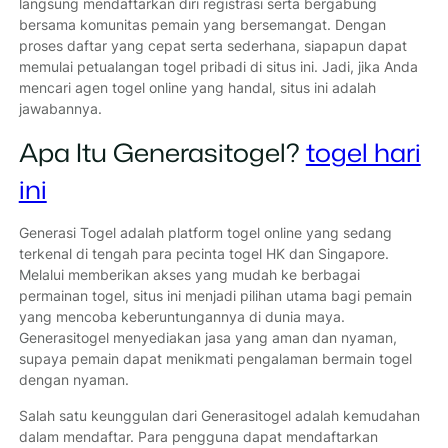
langsung mendaftarkan diri registrasi serta bergabung
bersama komunitas pemain yang bersemangat. Dengan
proses daftar yang cepat serta sederhana, siapapun dapat
memulai petualangan togel pribadi di situs ini. Jadi, jika Anda
mencari agen togel online yang handal, situs ini adalah
jawabannya.
Apa Itu Generasitogel?
togel hari
ini
Generasi Togel adalah platform togel online yang sedang
terkenal di tengah para pecinta togel HK dan Singapore.
Melalui memberikan akses yang mudah ke berbagai
permainan togel, situs ini menjadi pilihan utama bagi pemain
yang mencoba keberuntungannya di dunia maya.
Generasitogel menyediakan jasa yang aman dan nyaman,
supaya pemain dapat menikmati pengalaman bermain togel
dengan nyaman.
Salah satu keunggulan dari Generasitogel adalah kemudahan
dalam mendaftar. Para pengguna dapat mendaftarkan