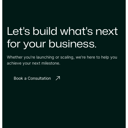
Let's build what's next
for your business.
Whether you're launching or scaling, we're here to help you
achieve your next milestone.
Book a Consultation