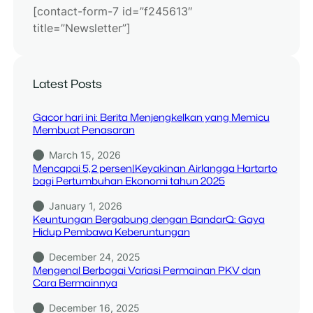
[contact-form-7 id=”f245613″
title=”Newsletter”]
Latest Posts
Gacor hari ini: Berita Menjengkelkan yang Memicu
Membuat Penasaran
March 15, 2026
Mencapai 5,2 persen|Keyakinan Airlangga Hartarto
bagi Pertumbuhan Ekonomi tahun 2025
January 1, 2026
Keuntungan Bergabung dengan BandarQ: Gaya
Hidup Pembawa Keberuntungan
December 24, 2025
Mengenal Berbagai Variasi Permainan PKV dan
Cara Bermainnya
December 16, 2025