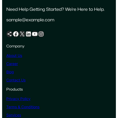
Need Help Getting Started? We’re Here to Help.
sample@example.com
Share Icon
Facebook
X
LinkedIn
YouTube
Instagram
Company
About Us
Career
Blog
Contact Us
Products
Privacy Policy
Terms & Conditions
Services