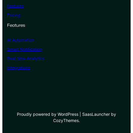
Features
Pricing
Features
AI Automation
Smart Notification
Real-time Analytics
Integrations
Proudly powered by WordPress | SaasLauncher by
CozyThemes.