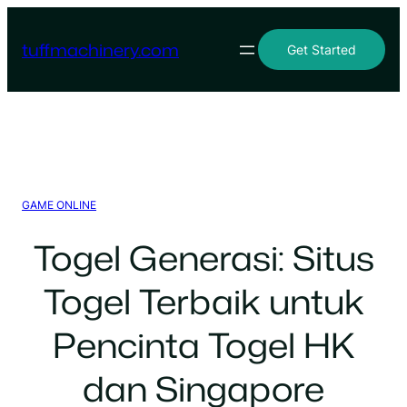
Skip
to
tuffmachinery.com
Get Started
content
GAME ONLINE
Togel Generasi: Situs
Togel Terbaik untuk
Pencinta Togel HK
dan Singapore