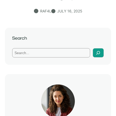
RAF4L
JULY 16, 2025
Search
S
e
a
r
c
h