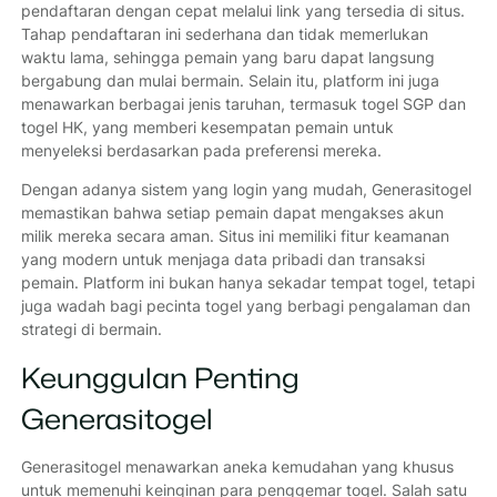
pendaftaran dengan cepat melalui link yang tersedia di situs.
Tahap pendaftaran ini sederhana dan tidak memerlukan
waktu lama, sehingga pemain yang baru dapat langsung
bergabung dan mulai bermain. Selain itu, platform ini juga
menawarkan berbagai jenis taruhan, termasuk togel SGP dan
togel HK, yang memberi kesempatan pemain untuk
menyeleksi berdasarkan pada preferensi mereka.
Dengan adanya sistem yang login yang mudah, Generasitogel
memastikan bahwa setiap pemain dapat mengakses akun
milik mereka secara aman. Situs ini memiliki fitur keamanan
yang modern untuk menjaga data pribadi dan transaksi
pemain. Platform ini bukan hanya sekadar tempat togel, tetapi
juga wadah bagi pecinta togel yang berbagi pengalaman dan
strategi di bermain.
Keunggulan Penting
Generasitogel
Generasitogel menawarkan aneka kemudahan yang khusus
untuk memenuhi keinginan para penggemar togel. Salah satu