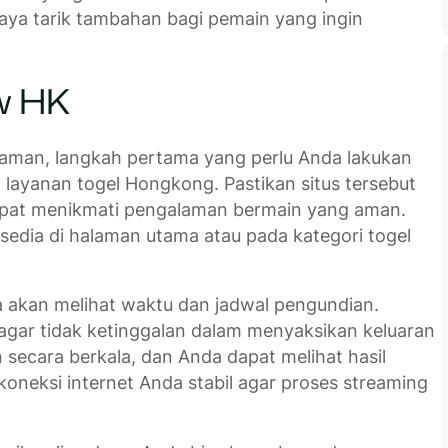
aya tarik tambahan bagi pemain yang ingin
w HK
aman, langkah pertama yang perlu Anda lakukan
layanan togel Hongkong. Pastikan situs tersebut
 dapat menikmati pengalaman bermain yang aman.
ersedia di halaman utama atau pada kategori togel
 akan melihat waktu dan jadwal pengundian.
agar tidak ketinggalan dalam menyaksikan keluaran
secara berkala, dan Anda dapat melihat hasil
oneksi internet Anda stabil agar proses streaming