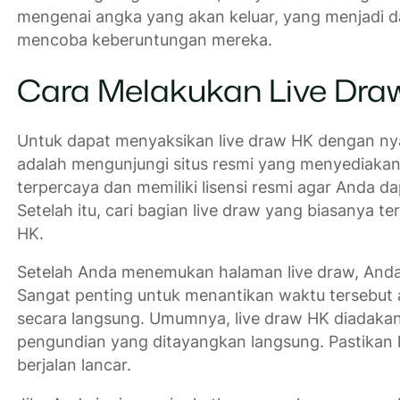
mengenai angka yang akan keluar, yang menjadi d
mencoba keberuntungan mereka.
Cara Melakukan Live Dra
Untuk dapat menyaksikan live draw HK dengan ny
adalah mengunjungi situs resmi yang menyediakan 
terpercaya dan memiliki lisensi resmi agar Anda
Setelah itu, cari bagian live draw yang biasanya t
HK.
Setelah Anda menemukan halaman live draw, Anda
Sangat penting untuk menantikan waktu tersebut 
secara langsung. Umumnya, live draw HK diadakan 
pengundian yang ditayangkan langsung. Pastikan k
berjalan lancar.