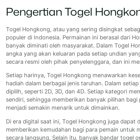
Pengertian Togel Hongko
Togel Hongkong, atau yang sering disingkat seba
populer di Indonesia. Permainan ini berasal dari H
banyak diminati oleh masyarakat. Dalam Togel H
angka yang akan keluaran pada setiap undian yang
secara resmi oleh pihak penyelenggara, dan ini men
Setiap harinya, Togel Hongkong menawarkan ke
hadiah dalam berbagai jenis taruhan. Dalam setiap
dipilih, seperti 2D, 3D, dan 4D. Setiap kategori 
sendiri, sehingga memberikan banyak pilihan bagi 
menjadi semakin menarik untuk dimainkan.
Di era digital saat ini, Togel Hongkong juga dapat d
memberikan kemudahan bagi para pemain untuk men
secara langsung. Selain itu, banyak bandar togel 