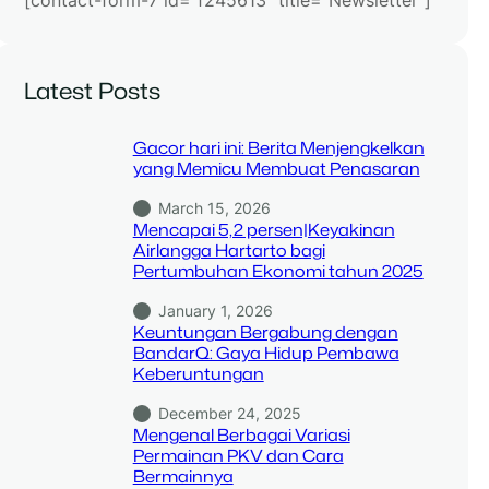
Latest Posts
Gacor hari ini: Berita Menjengkelkan
yang Memicu Membuat Penasaran
March 15, 2026
Mencapai 5,2 persen|Keyakinan
Airlangga Hartarto bagi
Pertumbuhan Ekonomi tahun 2025
January 1, 2026
Keuntungan Bergabung dengan
BandarQ: Gaya Hidup Pembawa
Keberuntungan
December 24, 2025
Mengenal Berbagai Variasi
Permainan PKV dan Cara
Bermainnya