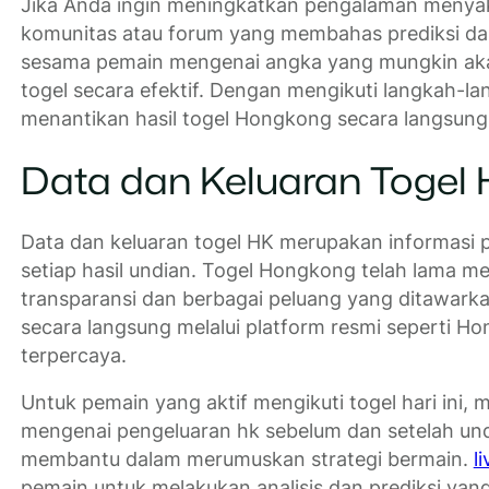
Jika Anda ingin meningkatkan pengalaman menyak
komunitas atau forum yang membahas prediksi dan
sesama pemain mengenai angka yang mungkin akan
togel secara efektif. Dengan mengikuti langkah-l
menantikan hasil togel Hongkong secara langsung
Data dan Keluaran Togel
Data dan keluaran togel HK merupakan informasi p
setiap hasil undian. Togel Hongkong telah lama me
transparansi dan berbagai peluang yang ditawarkan
secara langsung melalui platform resmi seperti H
terpercaya.
Untuk pemain yang aktif mengikuti togel hari ini,
mengenai pengeluaran hk sebelum dan setelah u
membantu dalam merumuskan strategi bermain.
l
pemain untuk melakukan analisis dan prediksi yang