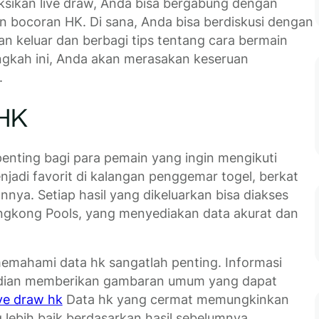
sikan live draw, Anda bisa bergabung dengan
 bocoran HK. Di sana, Anda bisa berdiskusi dengan
 keluar dan berbagi tips tentang cara bermain
angkah ini, Anda akan merasakan keseruan
.
 HK
enting bagi para pemain yang ingin mengikuti
njadi favorit di kalangan penggemar togel, berkat
nya. Setiap hasil yang dikeluarkan bisa diakses
ongkong Pools, yang menyediakan data akurat dan
 memahami data hk sangatlah penting. Informasi
ndian memberikan gambaran umum yang dapat
ive draw hk
Data hk yang cermat memungkinkan
 lebih baik berdasarkan hasil sebelumnya.