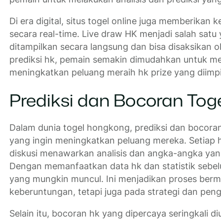
Di era digital, situs togel online juga memberika
secara real-time. Live draw HK menjadi salah satu 
ditampilkan secara langsung dan bisa disaksikan
prediksi hk, pemain semakin dimudahkan untuk m
meningkatkan peluang meraih hk prize yang diimp
Prediksi dan Bocoran Tog
Dalam dunia togel hongkong, prediksi dan bocoran
yang ingin meningkatkan peluang mereka. Setiap h
diskusi menawarkan analisis dan angka-angka yang 
Dengan memanfaatkan data hk dan statistik sebel
yang mungkin muncul. Ini menjadikan proses berm
keberuntungan, tetapi juga pada strategi dan pen
Selain itu, bocoran hk yang dipercaya seringkali d