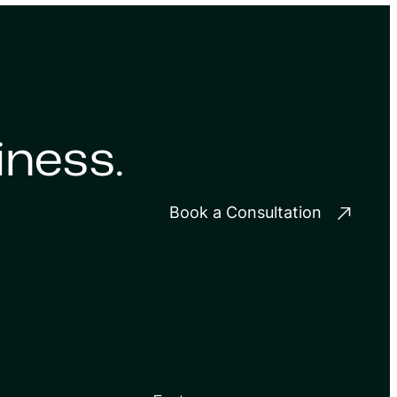
iness.
Book a Consultation