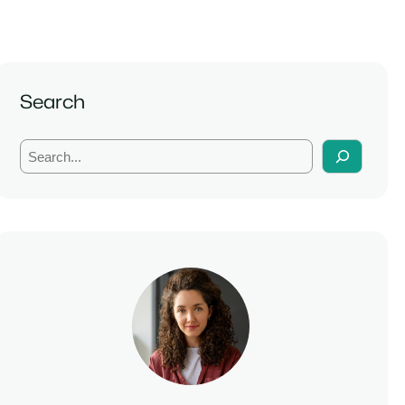
Search
S
e
a
r
c
h