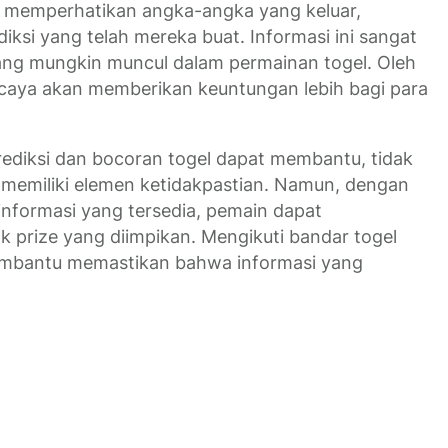
 memperhatikan angka-angka yang keluar,
si yang telah mereka buat. Informasi ini sangat
yang mungkin muncul dalam permainan togel. Oleh
rcaya akan memberikan keuntungan lebih bagi para
rediksi dan bocoran togel dapat membantu, tidak
memiliki elemen ketidakpastian. Namun, dengan
formasi yang tersedia, pemain dapat
prize yang diimpikan. Mengikuti bandar togel
 membantu memastikan bahwa informasi yang