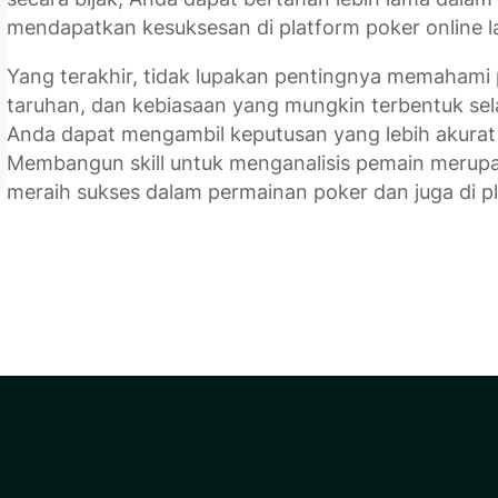
mendapatkan kesuksesan di platform poker online l
Yang terakhir, tidak lupakan pentingnya memahami
taruhan, dan kebiasaan yang mungkin terbentuk sela
Anda dapat mengambil keputusan yang lebih akurat t
Membangun skill untuk menganalisis pemain merup
meraih sukses dalam permainan poker dan juga di pl