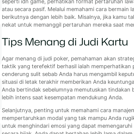
seperti idn game, perhatikan format pertaruhan la
atau secara pasif. Melalui memahami cara bermain
berikutnya dengan lebih baik. Misalnya, jika kamu t
nekat untuk memanggil pertaruhan mereka saat me
Tips Menang di Judi Kartu
Agar menang di judi poker, pemahaman akan strateg
taktik yang terefektif berhasil ialah memperhatikan 
cenderung sulit sebab Anda harus mengambil keputu
situasi di letak terakhir memberikan Anda keuntun
Anda bertindak sebelumnya memutuskan tindakan b
lebih intens saat kesempatan mendukung Anda.
Selanjutnya, penting untuk memahami cara manajeme
mempertaruhkan modal yang tak mampu Anda rugi
untuk menghindari emosi yang dapat memengaruhi 
secara bijak, Anda dapat bertahan lebih lama dal