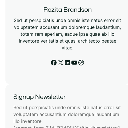
Rozita Brandson
Sed ut perspiciatis unde omnis iste natus error sit
voluptatem accusantium doloremque laudantium,
totam rem aperiam, eaque ipsa quae ab illo
inventore veritatis et quasi architecto beatae
vitae.
Facebook
X
LinkedIn
YouTube
Dribbble
Signup Newsletter
Sed ut perspiciatis unde omnis iste natus error sit
voluptatem accusantium doloremque laudantium
illo inventore.
[contact-form-7 id=”f245613″ title=”Newsletter”]