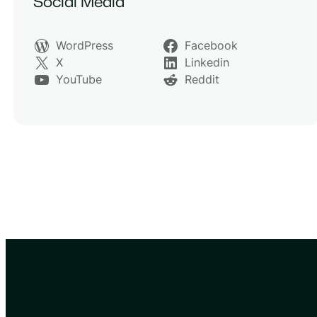
Social Media
WordPress
Facebook
X
Linkedin
YouTube
Reddit