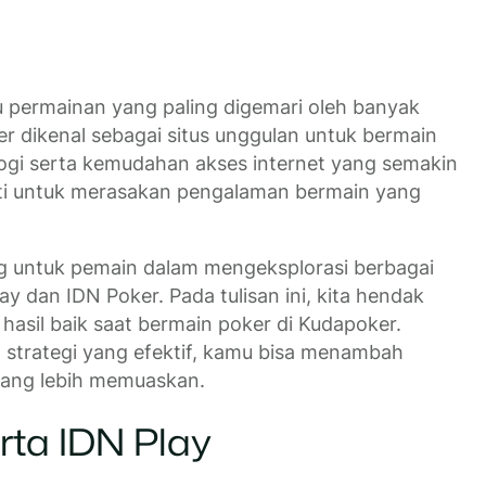
tu permainan yang paling digemari oleh banyak
er dikenal sebagai situs unggulan untuk bermain
logi serta kemudahan akses internet yang semakin
rti untuk merasakan pengalaman bermain yang
 untuk pemain dalam mengeksplorasi berbagai
 dan IDN Poker. Pada tulisan ini, kita hendak
asil baik saat bermain poker di Kudapoker.
strategi yang efektif, kamu bisa menambah
ang lebih memuaskan.
rta IDN Play