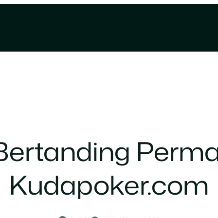
Bertanding Perma
Kudapoker.com