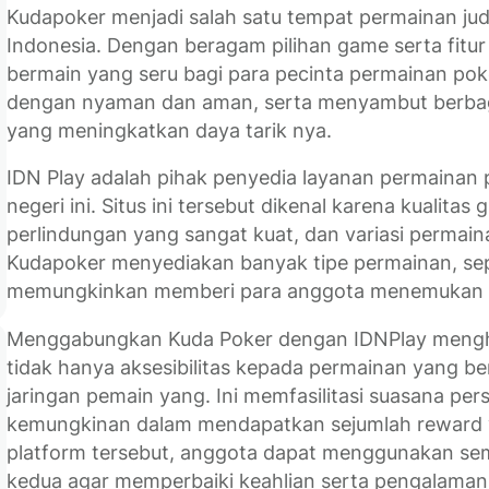
Kudapoker menjadi salah satu tempat permainan judi
Indonesia. Dengan beragam pilihan game serta fitu
bermain yang seru bagi para pecinta permainan po
dengan nyaman dan aman, serta menyambut berbag
yang meningkatkan daya tarik nya.
IDN Play adalah pihak penyedia layanan permainan p
negeri ini. Situs ini tersebut dikenal karena kualit
perlindungan yang sangat kuat, dan variasi permaina
Kudapoker menyediakan banyak tipe permainan, se
memungkinkan memberi para anggota menemukan ti
Menggabungkan Kuda Poker dengan IDNPlay mengha
tidak hanya aksesibilitas kepada permainan yang ber
jaringan pemain yang. Ini memfasilitasi suasana pe
kemungkinan dalam mendapatkan sejumlah reward 
platform tersebut, anggota dapat menggunakan semu
kedua agar memperbaiki keahlian serta pengalaman