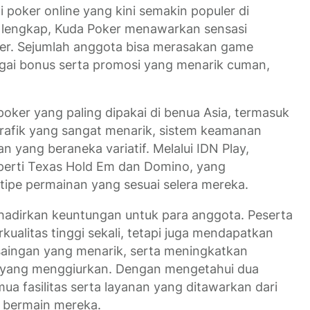
 poker online yang kini semakin populer di
r lengkap, Kuda Poker menawarkan sensasi
ker. Sejumlah anggota bisa merasakan game
ai bonus serta promosi yang menarik cuman,
oker yang paling dipakai di benua Asia, termasuk
as grafik yang sangat menarik, sistem keamanan
n yang beraneka variatif. Melalui IDN Play,
perti Texas Hold Em dan Domino, yang
pe permainan yang sesuai selera mereka.
dirkan keuntungan untuk para anggota. Peserta
kualitas tinggi sekali, tetapi juga mendapatkan
rsaingan yang menarik, serta meningkatkan
yang menggiurkan. Dengan mengetahui dua
a fasilitas serta layanan yang ditawarkan dari
 bermain mereka.