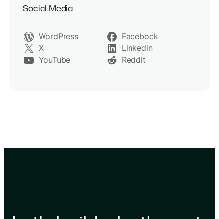
Social Media
WordPress
Facebook
X
Linkedin
YouTube
Reddit