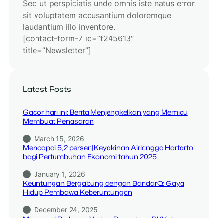
Sed ut perspiciatis unde omnis iste natus error
sit voluptatem accusantium doloremque
laudantium illo inventore.
[contact-form-7 id=”f245613″
title=”Newsletter”]
Latest Posts
Gacor hari ini: Berita Menjengkelkan yang Memicu
Membuat Penasaran
March 15, 2026
Mencapai 5,2 persen|Keyakinan Airlangga Hartarto
bagi Pertumbuhan Ekonomi tahun 2025
January 1, 2026
Keuntungan Bergabung dengan BandarQ: Gaya
Hidup Pembawa Keberuntungan
December 24, 2025