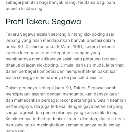
sebagai panutan bagi banyak orang, terutama bagi para
pecinta kickboxing.
Profil Takeru Segawa
Takeru Segawa adalah seorang bintang kickboxing asal
Jepang yang telah mendapatkan banyak prestasi dalam
arena K-1. Dilahirkan pada 6 Maret 1991, Takeru terkenal
karena kecepatan dan ketepatan serangan yang
membuatnya menjadikannya salah satu petarung teramat
ditakuti di jagat kickboxing. Dimulai dari usia muda, ia terlihat
dalam berbagai kompetisi dan memperlihatkan bakat luar
biasa sehingga membawanya ke puncak dunia ini.
Dalam perannya sebagai juara K-1, Takeru Segawa sudah
menciptakan sejarah dengan mengumpulkan banyak gelar
dan memecahkan berbagai rekor pertarungan. Selain keahlian
bertarungnya, dia juga terkenal dengan gaya berkelahi yang
sangat agresif dan penampilannya yang karismatik di ring.
Komitmennya terhadap dunia ini patut dicontoh, dan dia terus
berusaha untuk meningkatkan kemampuannya pada setiap
laga yang.