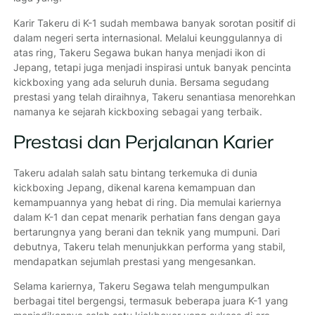
Karir Takeru di K-1 sudah membawa banyak sorotan positif di
dalam negeri serta internasional. Melalui keunggulannya di
atas ring, Takeru Segawa bukan hanya menjadi ikon di
Jepang, tetapi juga menjadi inspirasi untuk banyak pencinta
kickboxing yang ada seluruh dunia. Bersama segudang
prestasi yang telah diraihnya, Takeru senantiasa menorehkan
namanya ke sejarah kickboxing sebagai yang terbaik.
Prestasi dan Perjalanan Karier
Takeru adalah salah satu bintang terkemuka di dunia
kickboxing Jepang, dikenal karena kemampuan dan
kemampuannya yang hebat di ring. Dia memulai kariernya
dalam K-1 dan cepat menarik perhatian fans dengan gaya
bertarungnya yang berani dan teknik yang mumpuni. Dari
debutnya, Takeru telah menunjukkan performa yang stabil,
mendapatkan sejumlah prestasi yang mengesankan.
Selama kariernya, Takeru Segawa telah mengumpulkan
berbagai titel bergengsi, termasuk beberapa juara K-1 yang