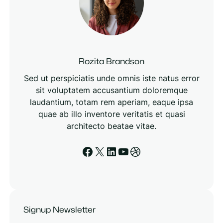
Rozita Brandson
Sed ut perspiciatis unde omnis iste natus error
sit voluptatem accusantium doloremque
laudantium, totam rem aperiam, eaque ipsa
quae ab illo inventore veritatis et quasi
architecto beatae vitae.
Facebook
X
LinkedIn
YouTube
Dribbble
Signup Newsletter