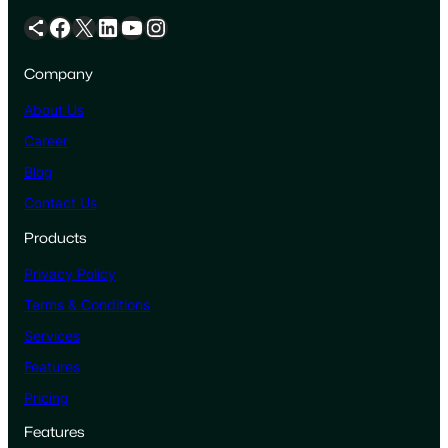
Share Icon
Facebook
X
LinkedIn
YouTube
Instagram
Company
About Us
Career
Blog
Contact Us
Products
Privacy Policy
Terms & Conditions
Services
Features
Pricing
Features