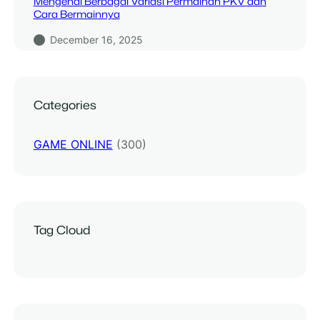
Mengenal Berbagai Variasi Permainan PKV dan
Cara Bermainnya
December 16, 2025
Categories
GAME ONLINE
(300)
Tag Cloud