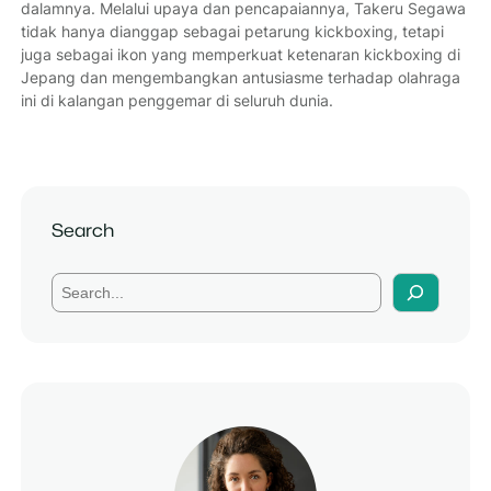
dalamnya. Melalui upaya dan pencapaiannya, Takeru Segawa
tidak hanya dianggap sebagai petarung kickboxing, tetapi
juga sebagai ikon yang memperkuat ketenaran kickboxing di
Jepang dan mengembangkan antusiasme terhadap olahraga
ini di kalangan penggemar di seluruh dunia.
Search
S
e
a
r
c
h