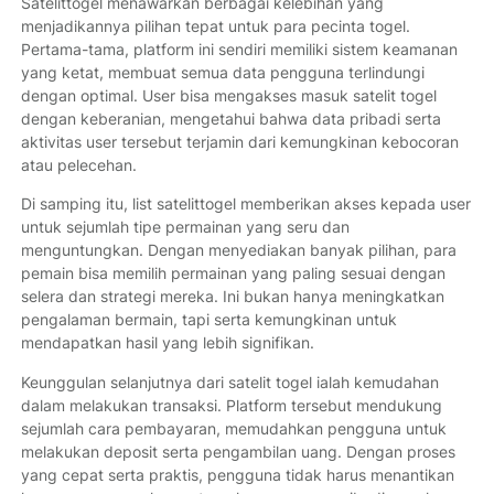
Satelittogel menawarkan berbagai kelebihan yang
menjadikannya pilihan tepat untuk para pecinta togel.
Pertama-tama, platform ini sendiri memiliki sistem keamanan
yang ketat, membuat semua data pengguna terlindungi
dengan optimal. User bisa mengakses masuk satelit togel
dengan keberanian, mengetahui bahwa data pribadi serta
aktivitas user tersebut terjamin dari kemungkinan kebocoran
atau pelecehan.
Di samping itu, list satelittogel memberikan akses kepada user
untuk sejumlah tipe permainan yang seru dan
menguntungkan. Dengan menyediakan banyak pilihan, para
pemain bisa memilih permainan yang paling sesuai dengan
selera dan strategi mereka. Ini bukan hanya meningkatkan
pengalaman bermain, tapi serta kemungkinan untuk
mendapatkan hasil yang lebih signifikan.
Keunggulan selanjutnya dari satelit togel ialah kemudahan
dalam melakukan transaksi. Platform tersebut mendukung
sejumlah cara pembayaran, memudahkan pengguna untuk
melakukan deposit serta pengambilan uang. Dengan proses
yang cepat serta praktis, pengguna tidak harus menantikan