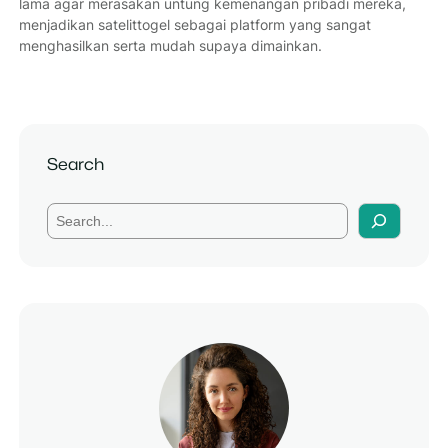
lama agar merasakan untung kemenangan pribadi mereka,
menjadikan satelittogel sebagai platform yang sangat
menghasilkan serta mudah supaya dimainkan.
Search
S
e
a
r
c
h