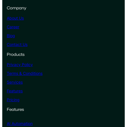
Company
About Us
Career
Blog
Contact Us
Products
Privacy Policy
Terms & Conditions
Services
Features
Pricing
Features
AI Automation