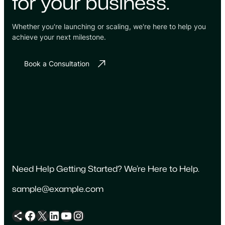
for your business.
Whether you're launching or scaling, we're here to help you
achieve your next milestone.
Book a Consultation
Need Help Getting Started? We’re Here to Help.
sample@example.com
Share Icon
Facebook
X
LinkedIn
YouTube
Instagram