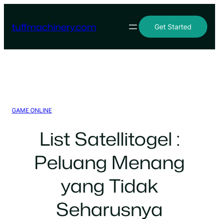
Skip
to
tuffmachinery.com
Get Started
content
GAME ONLINE
List Satellitogel :
Peluang Menang
yang Tidak
Seharusnya