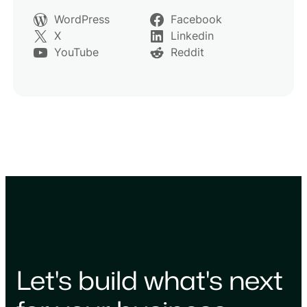
WordPress
Facebook
X
Linkedin
YouTube
Reddit
Let's build what's next