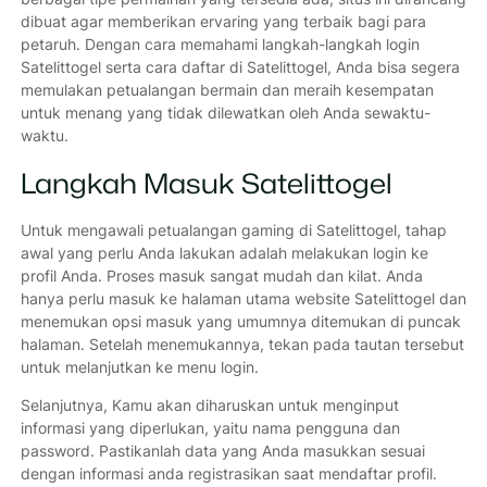
dibuat agar memberikan ervaring yang terbaik bagi para
petaruh. Dengan cara memahami langkah-langkah login
Satelittogel serta cara daftar di Satelittogel, Anda bisa segera
memulakan petualangan bermain dan meraih kesempatan
untuk menang yang tidak dilewatkan oleh Anda sewaktu-
waktu.
Langkah Masuk Satelittogel
Untuk mengawali petualangan gaming di Satelittogel, tahap
awal yang perlu Anda lakukan adalah melakukan login ke
profil Anda. Proses masuk sangat mudah dan kilat. Anda
hanya perlu masuk ke halaman utama website Satelittogel dan
menemukan opsi masuk yang umumnya ditemukan di puncak
halaman. Setelah menemukannya, tekan pada tautan tersebut
untuk melanjutkan ke menu login.
Selanjutnya, Kamu akan diharuskan untuk menginput
informasi yang diperlukan, yaitu nama pengguna dan
password. Pastikanlah data yang Anda masukkan sesuai
dengan informasi anda registrasikan saat mendaftar profil.