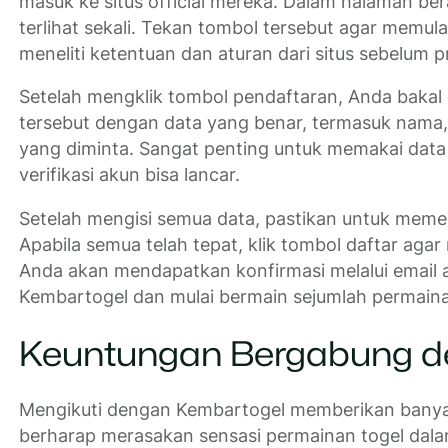
masuk ke situs official mereka. Dalam halaman be
terlihat sekali. Tekan tombol tersebut agar memul
meneliti ketentuan dan aturan dari situs sebelum p
Setelah mengklik tombol pendaftaran, Anda bakal di
tersebut dengan data yang benar, termasuk nama, 
yang diminta. Sangat penting untuk memakai data
verifikasi akun bisa lancar.
Setelah mengisi semua data, pastikan untuk meme
Apabila semua telah tepat, klik tombol daftar agar
Anda akan mendapatkan konfirmasi melalui email 
Kembartogel dan mulai bermain sejumlah permaina
Keuntungan Bergabung d
Mengikuti dengan Kembartogel memberikan banyak
berharap merasakan sensasi permainan togel dala