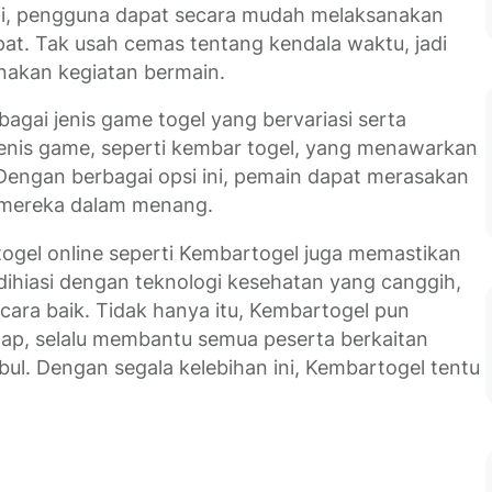
 ini, pengguna dapat secara mudah melaksanakan
pat. Tak usah cemas tentang kendala waktu, jadi
nakan kegiatan bermain.
agai jenis game togel yang bervariasi serta
enis game, seperti kembar togel, yang menawarkan
engan berbagai opsi ini, pemain dapat merasakan
 mereka dalam menang.
ogel online seperti Kembartogel juga memastikan
ihiasi dengan teknologi kesehatan yang canggih,
ecara baik. Tidak hanya itu, Kembartogel pun
p, selalu membantu semua peserta berkaitan
ul. Dengan segala kelebihan ini, Kembartogel tentu