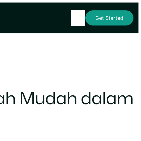
Home
Get Started
kah Mudah dalam