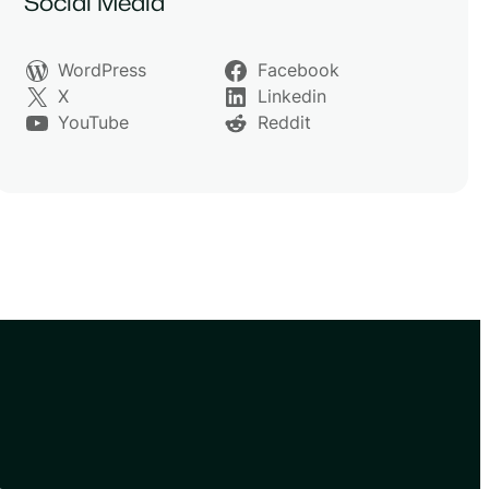
Social Media
WordPress
Facebook
X
Linkedin
YouTube
Reddit