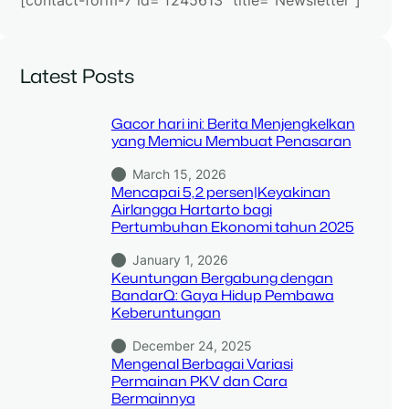
Latest Posts
Gacor hari ini: Berita Menjengkelkan
yang Memicu Membuat Penasaran
March 15, 2026
Mencapai 5,2 persen|Keyakinan
Airlangga Hartarto bagi
Pertumbuhan Ekonomi tahun 2025
January 1, 2026
Keuntungan Bergabung dengan
BandarQ: Gaya Hidup Pembawa
Keberuntungan
December 24, 2025
Mengenal Berbagai Variasi
Permainan PKV dan Cara
Bermainnya