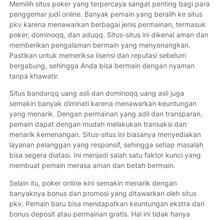
Memilih situs poker yang terpercaya sangat penting bagi para
penggemar judi online. Banyak pemain yang beralih ke situs
pkv karena menawarkan berbagai jenis permainan, termasuk
poker, dominoqq, dan aduqq. Situs-situs ini dikenal aman dan
memberikan pengalaman bermain yang menyenangkan.
Pastikan untuk memeriksa lisensi dan reputasi sebelum
bergabung, sehingga Anda bisa bermain dengan nyaman
tanpa khawatir.
Situs bandarqq uang asli dan dominoqq uang asli juga
semakin banyak diminati karena menawarkan keuntungan
yang menarik. Dengan permainan yang adil dan transparan,
pemain dapat dengan mudah melakukan transaksi dan
menarik kemenangan. Situs-situs ini biasanya menyediakan
layanan pelanggan yang responsif, sehingga setiap masalah
bisa segera diatasi. Ini menjadi salah satu faktor kunci yang
membuat pemain merasa aman dan betah bermain.
Selain itu, poker online kini semakin menarik dengan
banyaknya bonus dan promosi yang ditawarkan oleh situs
pkv. Pemain baru bisa mendapatkan keuntungan ekstra dari
bonus deposit atau permainan gratis. Hal ini tidak hanya