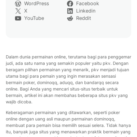
WordPress
Facebook
X
Linkedin
YouTube
Reddit
Dalam dunia permainan online, terutama bagi para penggemar
judi, ada satu nama yang semakin populer yaitu pkv. Dengan
beragam pilihan permainan yang menarik, pkv menjadi tujuan
utama bagi para pemain yang ingin merasakan sensasi
bermain poker, dominoqq, aduqq, dan bandarqq secara
online. Bagi Anda yang mencari situs-situs terbaik untuk
bermain, artikel ini akan membahas beberapa situs pkv yang
wajib dicoba.
Keberagaman permainan yang ditawarkan, seperti poker
online dengan uang asli maupun permainan dominoqq,
membuat para pemain bisa memilih sesuai selera. Tidak hanya
itu, banyak juga situs yang menawarkan praktik bermain yang