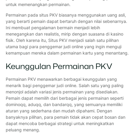
untuk memenangkan permainan.
Permainan pada situs PKV biasanya menggunakan uang asli,
yang berarti pemain dapat bertaruh dengan nilai sebenarnya.
Ini membuat pengalaman bermain menjadi lebih
menegangkan dan realistis, mirip dengan suasana di kasino
fisik. Oleh karena itu, Situs PKV menjadi salah satu pilihan
utama bagi para penggemar judi online yang ingin menguji
kemampuan mereka dalam permainan kartu yang menantang.
Keunggulan Permainan PKV
Permainan PKV menawarkan berbagai keunggulan yang
menarik bagi penggemar judi online. Salah satu yang paling
menonjol adalah variasi jenis permainan yang disediakan.
Pemain dapat memilih dari berbagai jenis permainan seperti
dominoqq, aduqq, dan bandarqq, yang semuanya memiliki
aturan yang sederhana dan mudah dipahami. Dengan
banyaknya pilihan, para pemain tidak akan cepat bosan dan
dapat mencoba berbagai strategi untuk meningkatkan
peluang menang.