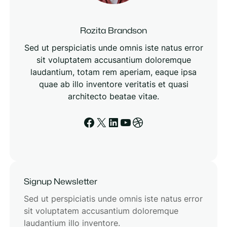
Rozita Brandson
Sed ut perspiciatis unde omnis iste natus error
sit voluptatem accusantium doloremque
laudantium, totam rem aperiam, eaque ipsa
quae ab illo inventore veritatis et quasi
architecto beatae vitae.
Facebook
X
LinkedIn
YouTube
Dribbble
Signup Newsletter
Sed ut perspiciatis unde omnis iste natus error
sit voluptatem accusantium doloremque
laudantium illo inventore.