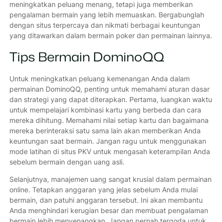
meningkatkan peluang menang, tetapi juga memberikan
pengalaman bermain yang lebih memuaskan. Bergabunglah
dengan situs terpercaya dan nikmati berbagai keuntungan
yang ditawarkan dalam bermain poker dan permainan lainnya.
Tips Bermain DominoQQ
Untuk meningkatkan peluang kemenangan Anda dalam
permainan DominoQQ, penting untuk memahami aturan dasar
dan strategi yang dapat diterapkan. Pertama, luangkan waktu
untuk mempelajari kombinasi kartu yang berbeda dan cara
mereka dihitung. Memahami nilai setiap kartu dan bagaimana
mereka berinteraksi satu sama lain akan memberikan Anda
keuntungan saat bermain. Jangan ragu untuk menggunakan
mode latihan di situs PKV untuk mengasah keterampilan Anda
sebelum bermain dengan uang asli.
Selanjutnya, manajemen uang sangat krusial dalam permainan
online. Tetapkan anggaran yang jelas sebelum Anda mulai
bermain, dan patuhi anggaran tersebut. Ini akan membantu
Anda menghindari kerugian besar dan membuat pengalaman
bermain lebih menyenangkan. Jangan pernah tergoda untuk