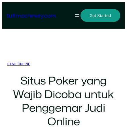
Skip
to
tuffmachinery.com
Get Started
content
GAME ONLINE
Situs Poker yang
Wajib Dicoba untuk
Penggemar Judi
Online