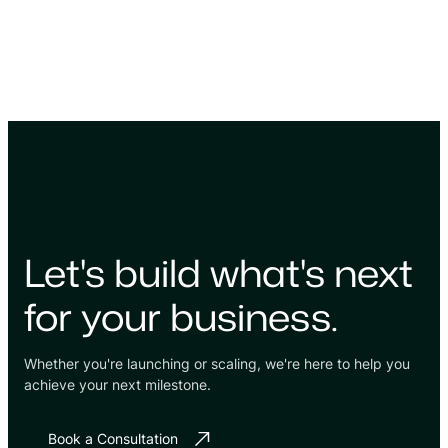
Let's build what's next
for your business.
Whether you're launching or scaling, we're here to help you
achieve your next milestone.
Book a Consultation