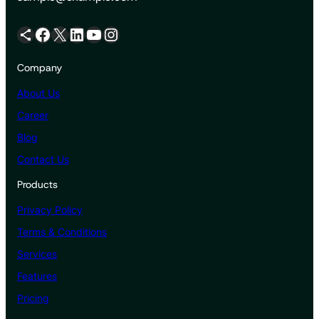
Share Icon
Facebook
X
LinkedIn
YouTube
Instagram
Company
About Us
Career
Blog
Contact Us
Products
Privacy Policy
Terms & Conditions
Services
Features
Pricing