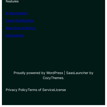
Features
AI Automation
Smart Notification
Real-time Analytics
Integrations
Proudly powered by WordPress | SaasLauncher by
CozyThemes.
Privacy Policy
Terms of Service
License