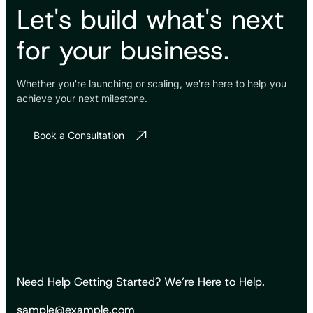
Let's build what's next
for your business.
Whether you're launching or scaling, we're here to help you
achieve your next milestone.
Book a Consultation
Need Help Getting Started? We’re Here to Help.
sample@example.com