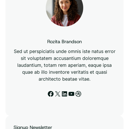
Rozita Brandson
Sed ut perspiciatis unde omnis iste natus error
sit voluptatem accusantium doloremque
laudantium, totam rem aperiam, eaque ipsa
quae ab illo inventore veritatis et quasi
architecto beatae vitae.
Facebook
X
LinkedIn
YouTube
Dribbble
Signup Newsletter