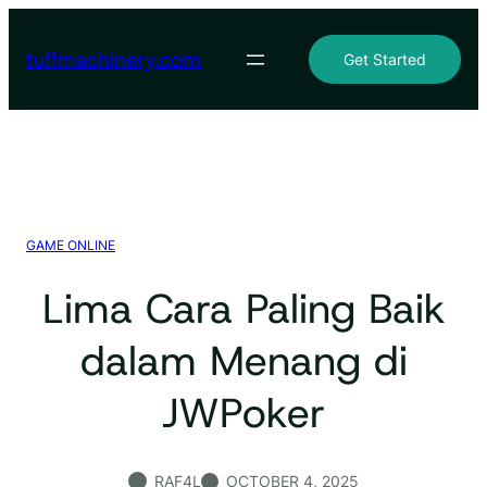
Skip
to
tuffmachinery.com
Get Started
content
GAME ONLINE
Lima Cara Paling Baik
dalam Menang di
JWPoker
RAF4L
OCTOBER 4, 2025