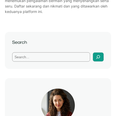
menemukan pengalaman bermain yang menyenangkan serta
seru. Daftar sekarang dan nikmati dan yang ditawarkan oleh
keduanya platform ini.
Search
S
e
a
r
c
h