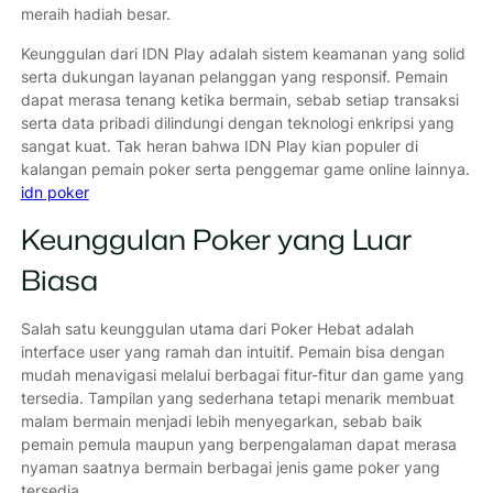
meraih hadiah besar.
Keunggulan dari IDN Play adalah sistem keamanan yang solid
serta dukungan layanan pelanggan yang responsif. Pemain
dapat merasa tenang ketika bermain, sebab setiap transaksi
serta data pribadi dilindungi dengan teknologi enkripsi yang
sangat kuat. Tak heran bahwa IDN Play kian populer di
kalangan pemain poker serta penggemar game online lainnya.
idn poker
Keunggulan Poker yang Luar
Biasa
Salah satu keunggulan utama dari Poker Hebat adalah
interface user yang ramah dan intuitif. Pemain bisa dengan
mudah menavigasi melalui berbagai fitur-fitur dan game yang
tersedia. Tampilan yang sederhana tetapi menarik membuat
malam bermain menjadi lebih menyegarkan, sebab baik
pemain pemula maupun yang berpengalaman dapat merasa
nyaman saatnya bermain berbagai jenis game poker yang
tersedia.