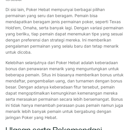
Di sisi lain, Poker Hebat mempunyai berbagai pilihan
permainan yang seru dan beragam. Pemain bisa
mendapatkan beragam jenis permainan poker, seperti Texas
Hold’em, Omaha, serta banyak lagi. Dengan variasi permainan
yang berliku, tiap pemain dapat menemukan tipe yang sesuai
dengan preferensi dan strategi mereka. Ini memberikan
pengalaman permainan yang selalu baru dan tetap menarik
untuk dicoba.
Kelebihan selanjutnya dari Poker Hebat adalah keberadaan
bonus dan penawaran menarik yang menguntungkan untuk
beberapa pemain. Situs ini biasanya memberikan bonus untuk
mendaftar, pengembalian uang, dan turnamen dengan bonus
besar. Dengan adanya keberadaan fitur tersebut, pemain
dapat mengoptimalkan kemungkinan kemenangan mereka
serta merasakan permainan secara lebih bersemangat. Bonus
ini tidak hanya menambah perasaan puas pemain namun juga
menarik lebih banyak pemain untuk bergabung dengan
jaringan Poker yang Hebat.
Ulasan serta Rekomendasi