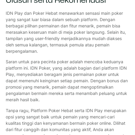
IDN Play dan Poker Hebat menawarkan sensasi main poker
yang sangat luar biasa dalam sebuah platform. Dengan
berbagai pilihan permainan dan fitur menarik, pemain bisa
merasakan keseruan main di meja poker langsung. Selain itu,
tampilan yang user-friendly menjadikannya mudah diakses
oleh semua kalangan, termasuk pemula atau pemain
berpengalaman.
Saran untuk para pecinta poker adalah mencoba keduanya
platform ini. IDN Poker, yang adalah bagian dari platform IDN
Play, menyediakan beragam jenis permainan poker untuk
dapat memenuhi keinginan setiap pemain. Dengan bonus dan
promosi yang menarik, pemain dapat mengoptimalkan
pengalaman bermain mereka serta menambah peluang untuk
meraih hasil baik.
Tanpa ragu, Platform Poker Hebat serta IDN Play merupakan
opsi yang sangat baik untuk pemain yang mencari-cari
kualitas tinggi dan kenyamanan bermain poker online. Dilihat
dari fitur canggih dan komunitas yang aktif, Anda akan