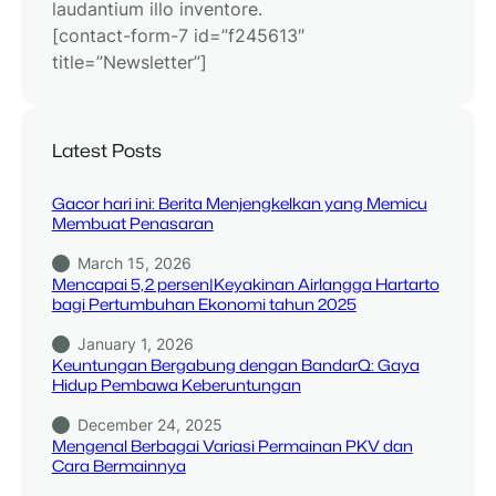
laudantium illo inventore.
[contact-form-7 id=”f245613″
title=”Newsletter”]
Latest Posts
Gacor hari ini: Berita Menjengkelkan yang Memicu
Membuat Penasaran
March 15, 2026
Mencapai 5,2 persen|Keyakinan Airlangga Hartarto
bagi Pertumbuhan Ekonomi tahun 2025
January 1, 2026
Keuntungan Bergabung dengan BandarQ: Gaya
Hidup Pembawa Keberuntungan
December 24, 2025
Mengenal Berbagai Variasi Permainan PKV dan
Cara Bermainnya