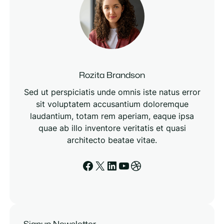
Rozita Brandson
Sed ut perspiciatis unde omnis iste natus error
sit voluptatem accusantium doloremque
laudantium, totam rem aperiam, eaque ipsa
quae ab illo inventore veritatis et quasi
architecto beatae vitae.
Facebook
X
LinkedIn
YouTube
Dribbble
Signup Newsletter