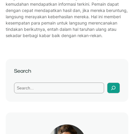
kemudahan mendapatkan informasi terkini. Pemain dapat
dengan cepat mendapatkan hasil dan, jika mereka beruntung,
langsung merayakan keberhasilan mereka. Hal ini memberi
kesempatan para pemain untuk langsung merencanakan
tindakan berikutnya, entah dalam hal taruhan ulang atau
sekadar berbagi kabar baik dengan rekan-rekan.
Search
S
e
a
r
c
h