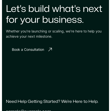
Let's build what's next
for your business.
Whether you're launching or scaling, we're here to help you
achieve your next milestone.
Book a Consultation
Need Help Getting Started? We’re Here to Help.