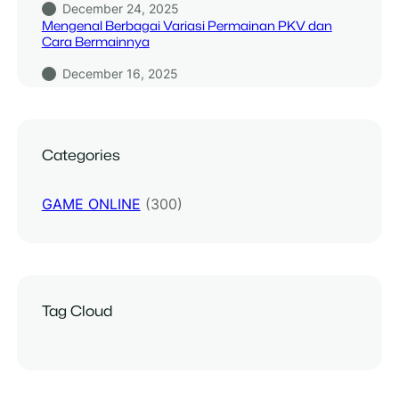
December 24, 2025
Mengenal Berbagai Variasi Permainan PKV dan
Cara Bermainnya
December 16, 2025
Categories
GAME ONLINE
(300)
Tag Cloud