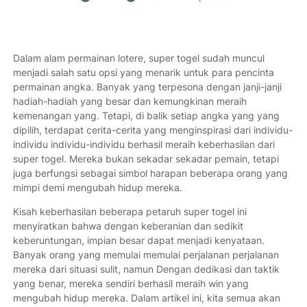
Dalam alam permainan lotere, super togel sudah muncul
menjadi salah satu opsi yang menarik untuk para pencinta
permainan angka. Banyak yang terpesona dengan janji-janji
hadiah-hadiah yang besar dan kemungkinan meraih
kemenangan yang. Tetapi, di balik setiap angka yang yang
dipilih, terdapat cerita-cerita yang menginspirasi dari individu-
individu individu-individu berhasil meraih keberhasilan dari
super togel. Mereka bukan sekadar sekadar pemain, tetapi
juga berfungsi sebagai simbol harapan beberapa orang yang
mimpi demi mengubah hidup mereka.
Kisah keberhasilan beberapa petaruh super togel ini
menyiratkan bahwa dengan keberanian dan sedikit
keberuntungan, impian besar dapat menjadi kenyataan.
Banyak orang yang memulai memulai perjalanan perjalanan
mereka dari situasi sulit, namun Dengan dedikasi dan taktik
yang benar, mereka sendiri berhasil meraih win yang
mengubah hidup mereka. Dalam artikel ini, kita semua akan