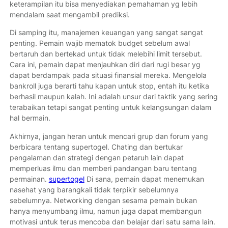
keterampilan itu bisa menyediakan pemahaman yg lebih
mendalam saat mengambil prediksi.
Di samping itu, manajemen keuangan yang sangat sangat
penting. Pemain wajib mematok budget sebelum awal
bertaruh dan bertekad untuk tidak melebihi limit tersebut.
Cara ini, pemain dapat menjauhkan diri dari rugi besar yg
dapat berdampak pada situasi finansial mereka. Mengelola
bankroll juga berarti tahu kapan untuk stop, entah itu ketika
berhasil maupun kalah. Ini adalah unsur dari taktik yang sering
terabaikan tetapi sangat penting untuk kelangsungan dalam
hal bermain.
Akhirnya, jangan heran untuk mencari grup dan forum yang
berbicara tentang supertogel. Chating dan bertukar
pengalaman dan strategi dengan petaruh lain dapat
memperluas ilmu dan memberi pandangan baru tentang
permainan.
supertogel
Di sana, pemain dapat menemukan
nasehat yang barangkali tidak terpikir sebelumnya
sebelumnya. Networking dengan sesama pemain bukan
hanya menyumbang ilmu, namun juga dapat membangun
motivasi untuk terus mencoba dan belajar dari satu sama lain.