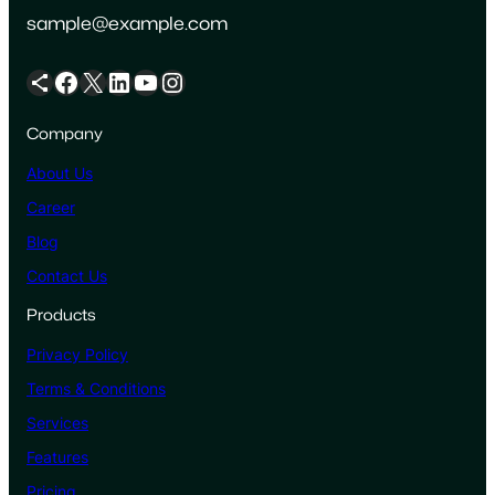
sample@example.com
Share Icon
Facebook
X
LinkedIn
YouTube
Instagram
Company
About Us
Career
Blog
Contact Us
Products
Privacy Policy
Terms & Conditions
Services
Features
Pricing