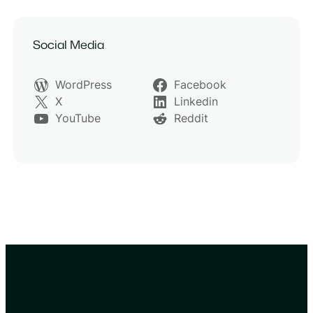
Social Media
WordPress
Facebook
X
Linkedin
YouTube
Reddit